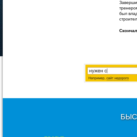
Заверши
тренеро
был вла
строите
Сконча
БЫС