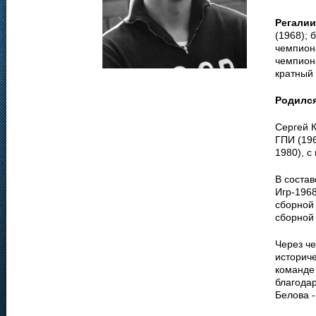
Регалии
(1968); 
чемпион
чемпиона
кратный
Родилс
Сергей К
ГПИ (196
1980), с
В соста
Игр-1968
сборной 
сборной 
Через ч
историч
команде
благода
Белова -