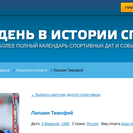
БОЛЕЕ ПОЛНЫЙ КАЛЕНДАРЬ СПОРТИВНЫХ ДАТ И СОБ
авная
/
Личности в спорте
/
Лапшин Тимофей
← Выбрать карточку другого спортсмена
Лапшин Тимофей
Дата:
3 февраля
,
1988
Страна:
Россия
Вид спорта
Биатл