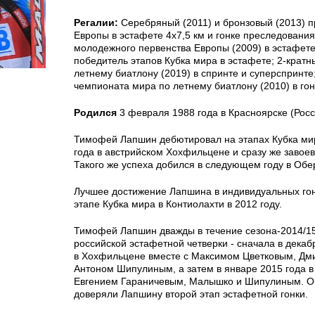
Регалии:
Серебряный (2011) и бронзовый (2013) 
Европы в эстафете 4х7,5 км и гонке преследования
молодежного первенства Европы (2009) в эстафете
победитель этапов Кубка мира в эстафете; 2-крат
летнему биатлону (2019) в спринте и суперспринт
чемпионата мира по летнему биатлону (2010) в го
Родился
3 февраля 1988 года в Красноярске (Росс
Тимофей Лапшин дебютировал на этапах Кубка мир
года в австрийском Хохфильцене и сразу же завоев
Такого же успеха добился в следующем году в Об
Лучшее достижение Лапшина в индивидуальных гон
этапе Кубка мира в Контиолахти в 2012 году.
Тимофей Лапшин дважды в течение сезона-2014/15
российской эстафетной четверки - сначала в декаб
в Хохфильцене вместе с Максимом Цветковым, Д
Антоном Шипулиным, а затем в январе 2015 года 
Евгением Гараничевым, Малышко и Шипулиным. О
доверяли Лапшину второй этап эстафетной гонки.