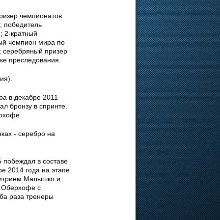
призер чемпионатов
; победитель
; 2-кратный
ный чемпион мира по
е; серебряный призер
нке преследования.
ия).
а в декабре 2011
ал бронзу в спринте.
ерхофе.
ках - серебро на
 побеждал в составе
ре 2014 года на этапе
митрием Малышко и
в Оберхофе с
ба раза тренеры