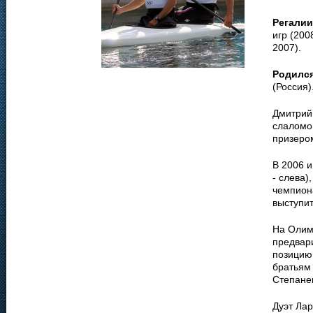
Регалии
игр (200
2007).
Родилс
(Россия)
Дмитрий 
слаломо
призеро
В 2006 и
- слева)
чемпиона
выступит
На Олим
предвар
позицию,
братьям
Степане
Дуэт Лар