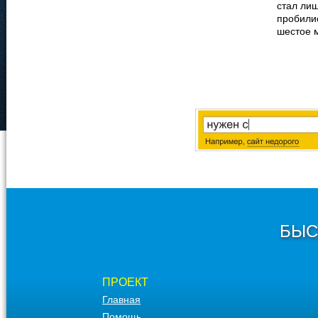
стал лиш
пробилис
шестое 
БЫС
ПРОЕКТ
Главная
Помощь