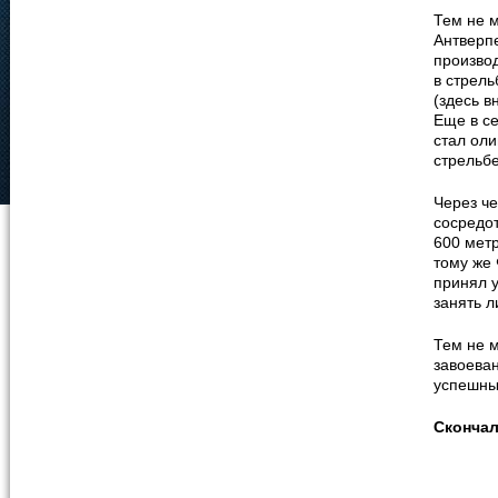
Тем не м
Антверп
производ
в стрель
(здесь в
Еще в се
стал ол
стрельбе
Через че
сосредот
600 метр
тому же
принял у
занять л
Тем не м
завоева
успешны
Сконча