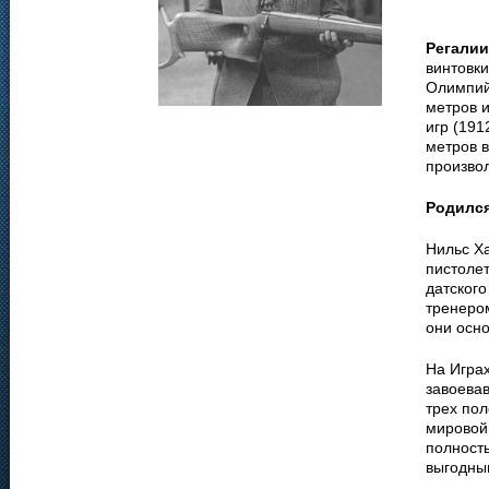
Регалии
винтовки
Олимпийс
метров 
игр (191
метров в
произвол
Родилс
Нильс Ха
пистолет
датског
тренером
они осн
На Играх
завоевав
трех по
мировой
полност
выгодны