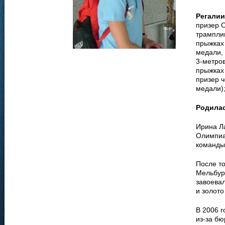
Регалии
призер О
трампли
прыжках 
медали, 
3-метров
прыжках
призер ч
медали);
Родила
Ирина Ла
Олимпиа
команды
После то
Мельбурн
завоева
и золото
В 2006 г
из-за бю