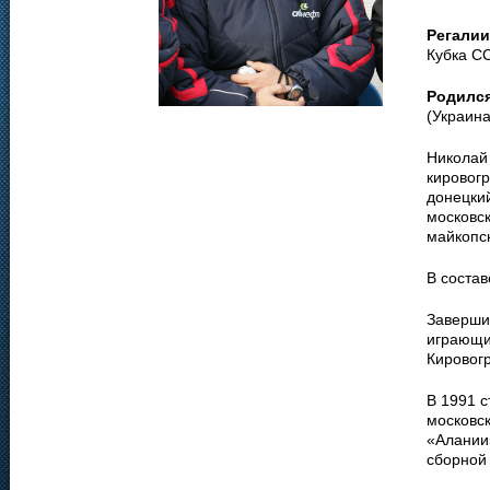
Регалии
Кубка С
Родилс
(Украина
Николай
кировогр
донецкий
московск
майкопс
В соста
Заверши
играющи
Кировогр
В 1991 с
московск
«Алании»
сборной 