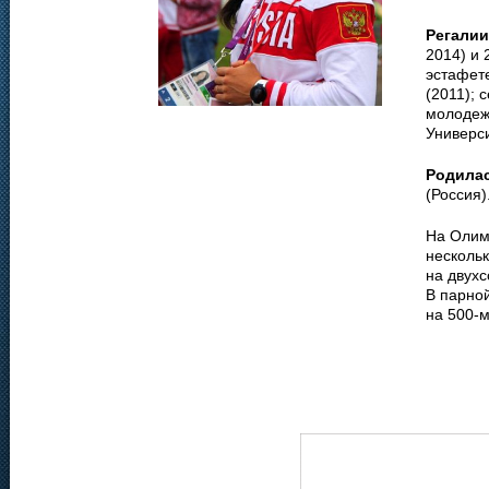
Регалии
2014) и 
эстафет
(2011);
молодеж
Универс
Родила
(Россия)
На Олим
несколь
на двух
В парно
на 500-м