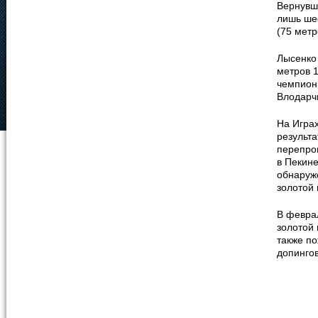
Вернувши
лишь шес
(75 метр
Лысенко 
метров 1
чемпионк
Влодарч
На Игра
результа
перепров
в Пекине
обнаруж
золотой
В февра
золотой 
также п
допинго