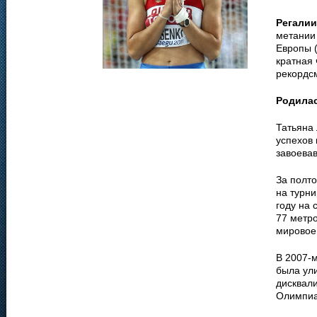
Регалии
метании
Европы (
кратная 
рекордс
Родила
Татьяна
успехов 
завоева
За полто
на турни
году на 
77 метро
мировое 
В 2007-м
была ул
дисквали
Олимпиа