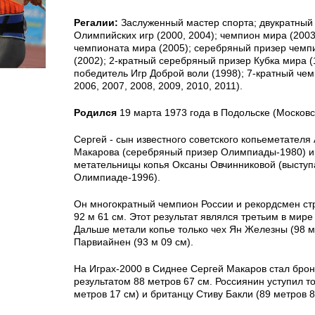
Регалии:
Заслуженный мастер спорта; двукратный
Олимпийских игр (2000, 2004); чемпион мира (2003
чемпионата мира (2005); серебряный призер чемп
(2002); 2-кратный серебряный призер Кубка мира (
победитель Игр Доброй воли (1998); 7-кратный чем
2006, 2007, 2008, 2009, 2010, 2011).
Родился
19 марта 1973 года в Подольске (Московс
Сергей - сын известного советского копьеметателя
Макарова (серебряный призер Олимпиады-1980) и
метательницы копья Оксаны Овчинниковой (выступ
Олимпиаде-1996).
Он многократный чемпион России и рекордсмен ст
92 м 61 см. Этот результат являлся третьим в мире
Дальше метали копье только чех Ян Железны (98 м
Парвиайнен (93 м 09 см).
На Играх-2000 в Сиднее Сергей Макаров стал бро
результатом 88 метров 67 см. Россиянин уступил т
метров 17 см) и британцу Стиву Бакли (89 метров 8