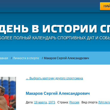
БОЛЕЕ ПОЛНЫЙ КАЛЕНДАРЬ СПОРТИВНЫХ ДАТ И СОБ
авная
/
Личности в спорте
/
Макаров Сергей Александрович
← Выбрать карточку другого спортсмена
Макаров Сергей Александрович
Дата:
19 марта
,
1973
Страна:
Россия
Вид спорта
Л/атлет