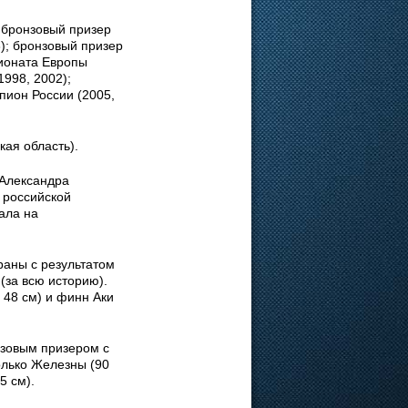
 бронзовый призер
); бронзовый призер
ионата Европы
1998, 2002);
пион России (2005,
кая область).
 Александра
 российской
ала на
раны с результатом
 (за всю историю).
 48 см) и финн Аки
нзовым призером с
олько Железны (90
5 см).