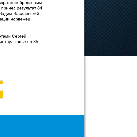
вукратным бронзовым
 принес результат 84
 Вадим Василевский
Греции норвежец
ртами Сергей
метнул копье на 85