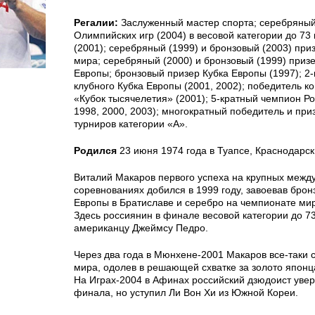
Регалии:
Заслуженный мастер спорта; серебряный
Олимпийских игр (2004) в весовой категории до 73 
(2001); серебряный (1999) и бронзовый (2003) при
мира; серебряный (2000) и бронзовый (1999) приз
Европы; бронзовый призер Кубка Европы (1997); 2
клубного Кубка Европы (2001, 2002); победитель к
«Кубок тысячелетия» (2001); 5-кратный чемпион Ро
1998, 2000, 2003); многократный победитель и пр
турниров категории «А».
Родился
23 июня 1974 года в Туапсе, Краснодарск
Виталий Макаров первого успеха на крупных межд
соревнованиях добился в 1999 году, завоевав брон
Европы в Братиславе и серебро на чемпионате ми
Здесь россиянин в финале весовой категории до 73
американцу Джеймсу Педро.
Через два года в Мюнхене-2001 Макаров все-таки 
мира, одолев в решающей схватке за золото японц
На Играх-2004 в Афинах российский дзюдоист уве
финала, но уступил Ли Вон Хи из Южной Кореи.