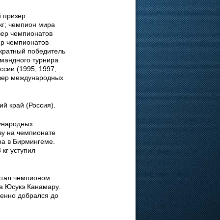
 призер
кг; чемпион мира
зер чемпионатов
ер чемпионатов
-кратный победитель
омандного турнира
ссии (1995, 1997,
изер международных
ий край (Россия).
ународных
зу на чемпионате
ра в Бирмингеме.
 кг уступил
стал чемпионом
а Юсукэ Канамару.
ренно добрался до