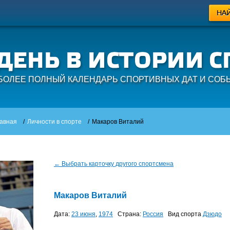
БОЛЕЕ ПОЛНЫЙ КАЛЕНДАРЬ СПОРТИВНЫХ ДАТ И СОБ
авная
/
Личности в спорте
/
Макаров Виталий
← Выбрать карточку другого спортсмена
Макаров Виталий
Дата:
23 июня
,
1974
Страна:
Россия
Вид спорта
Дзюдо