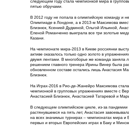
следующем году стала чемпионкой мира в группов
пятью обручами.
В 2012 году не попала в олимпийскую команду и н
Олимпиаде в Лондоне, а в 2013-м Максимова вмес
Близнюк, Ксенией Дудкиной, Ольгой Ильиной, Анас
Еленой Романченко выиграла все три золотые мед
Казани.
На чемпионате мира-2013 в Киеве россиянки высту
активе оказалось только одно золото в упражнения
двумя лентами. В многоборье же команда заняла л
решением главного тренера Ирины Винер была ра
обновленном составе остались лишь Анастасия Ма
Близнюк.
На Играх-2016 в Рио-де-Жанейро Максимова стал
чемпионкой в групповых упражнениях вместе с Ве
Анастасией Близнюк, Анастасией Татаревой и Мар
В следующем олимпийском цикле, из-за пандемии
растянувшемся на пять лет, Анастасия завоевывал
на всех значимых турнирах – чемпионатах мира и Е
первых и вторых Европейских играх в Баку и Минск