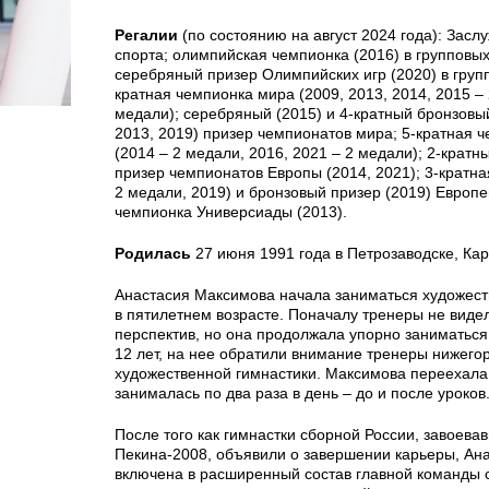
Регалии
(по состоянию на август 2024 года): Зас
спорта; олимпийская чемпионка (2016) в групповы
серебряный призер Олимпийских игр (2020) в груп
кратная чемпионка мира (2009, 2013, 2014, 2015 – 
медали); серебряный (2015) и 4-кратный бронзовый
2013, 2019) призер чемпионатов мира; 5-кратная 
(2014 – 2 медали, 2016, 2021 – 2 медали); 2-крат
призер чемпионатов Европы (2014, 2021); 3-кратна
2 медали, 2019) и бронзовый призер (2019) Европей
чемпионка Универсиады (2013).
Родилась
27 июня 1991 года в Петрозаводске, Кар
Анастасия Максимова начала заниматься художест
в пятилетнем возрасте. Поначалу тренеры не видел
перспектив, но она продолжала упорно заниматься
12 лет, на нее обратили внимание тренеры нижего
художественной гимнастики. Максимова переехала в
занималась по два раза в день – до и после уроков
После того как гимнастки сборной России, завоева
Пекина-2008, объявили о завершении карьеры, Ан
включена в расширенный состав главной команды с