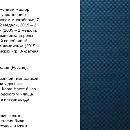
луженный мастер
х упражнениях;
повом многоборье; 7-
2 медали, 2019 – 2
 (2009 – 2 медали,
чемпионка Европы
ный серебряный
я чемпионка (2015 –
ских игр; 3-кратная
елия (Россия).
венной гимнастикой
и у девочки
. Когда Насте было
родского училища
 интернат, где
.
вшие золото
астасия была
траны и уже в