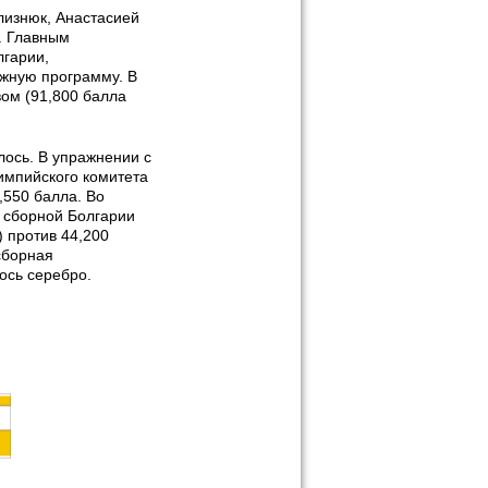
лизнюк, Анастасией
. Главным
лгарии,
ожную программу. В
ом (91,800 балла
лось. В упражнении с
импийского комитета
,550 балла. Во
 сборной Болгарии
) против 44,200
сборная
ось серебро.