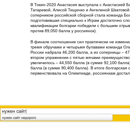
В Токио-2020 Анастасия выступала с Анастасией Б
Татаревой, Алисой Тищенко и Ангелиной Шкатовой
соперником российской сборной стала команда Бо
подготовившая специально к Играм достаточно сл
квалификации болгарки победили с большим отрыв
против 89,050 балла у россиянок).
В финале соотношение сил практически не измени
тремя обручами и четырьмя булавами команда Ол
России набрала 46,200 балла, а их соперницы – 47
втором упражнении с пятью мячами преимущество
увеличилось – 44,550 балла (в сумме 92,100 балла
балла (в сумме 90,400 балла). В итоге болгарская 
первенствовала на Олимпиаде, россиянкам достал