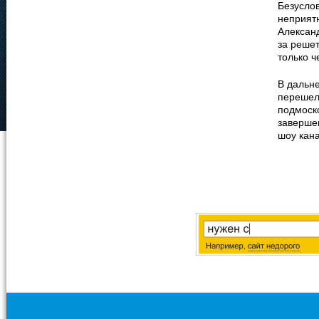
Безусло
неприятн
Александ
за реше
только ч
В дальн
перешел 
подмоско
заверше
шоу кан