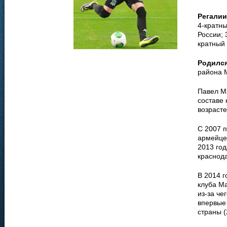
Регалии
4-кратны
России; 
кратный 
Родилс
района 
Павел Ма
составе 
возрасте
С 2007 п
армейцев
2013 год
краснода
В 2014 г
клуба М
из-за че
впервые
страны (