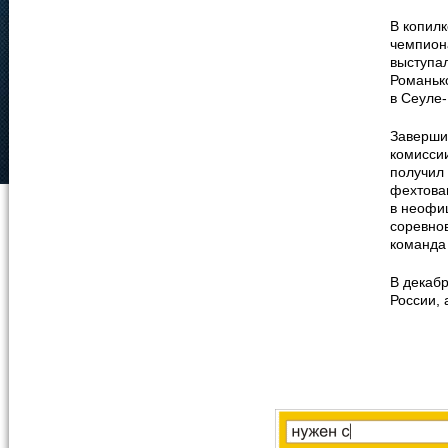
В копилк
чемпиона
выступа
Романько
в Сеуле
Заверши
комисси
получил 
фехтова
в неофи
соревнов
команда 
В декаб
России, 