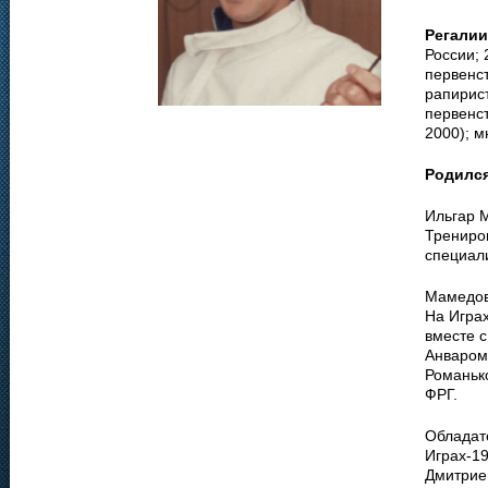
Регалии
России; 
первенс
рапирис
первенст
2000); 
Родилс
Ильгар 
Трениро
специал
Мамедов
На Игра
вместе 
Анваром
Романьк
ФРГ.
Обладат
Играх-19
Дмитрие