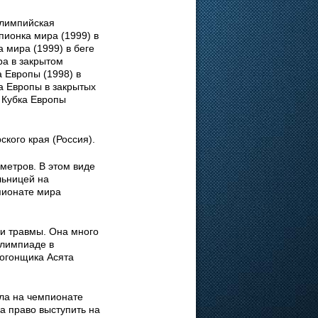
олимпийская
пионка мира (1999) в
 мира (1999) в беге
ра в закрытом
 Европы (1998) в
а Европы в закрытых
 Кубка Европы
ского края (Россия).
метров. В этом виде
льницей на
пионате мира
ли травмы. Она много
Олимпиаде в
логонщика Асята
ала на чемпионате
а право выступить на