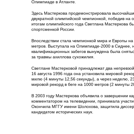
Олимпиаде в Атланте.
Здесь Мастеркова продемонстрировала высочайший
двукратной олимпийской чемпионкой, победив на о
итогам олимпийского года Светлана Мастеркова б
спортсменкой России.
Впоследствии стала чемпионкой мира и Европы на
метров. Выступала на Олимпиаде-2000 в Сиднее, 
квалификационных забегов вынуждена была снятьс
за травмы ахиллова сухожилия.
Светлане Мастерковой принадлежат два непревзо
16 августа 1996 года она установила мировой рекор
милю (4 минуты 12,56 секунды), а через неделю, 23
мировой рекорд в беге на 1000 метров (2 минуты 2
В 2003 году Мастеркова объявила о завершении ка
комментатором на телевидении, принимала участи
Окончила МГГУ имени Шолохова, защитила диссер
кандидатом исторических наук.