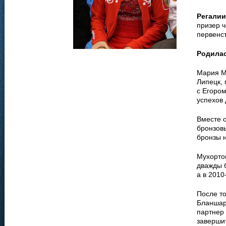
Регалии
призер 
первенст
Родила
Мария М
Липецк, 
с Егоро
успехов
Вместе 
бронзов
бронзы 
Мухортов
дважды б
а в 2010
После то
Бланшар
партнер
заверши