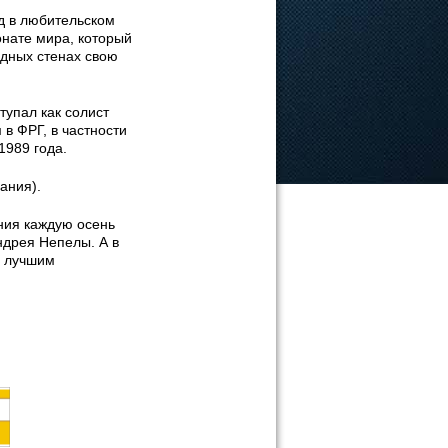
д в любительском
онате мира, который
одных стенах свою
тупал как солист
 в ФРГ, в частности
1989 года.
ания).
ния каждую осень
дрея Непелы. А в
и лучшим