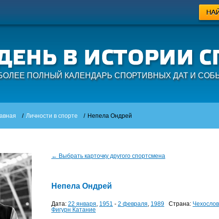
БОЛЕЕ ПОЛНЫЙ КАЛЕНДАРЬ СПОРТИВНЫХ ДАТ И СОБ
авная
/
Личности в спорте
/
Непела Ондрей
← Выбрать карточку другого спортсмена
Непела Ондрей
Дата:
22 января
,
1951
-
2 февраля
,
1989
Страна:
Чехослов
Фигурн Катание