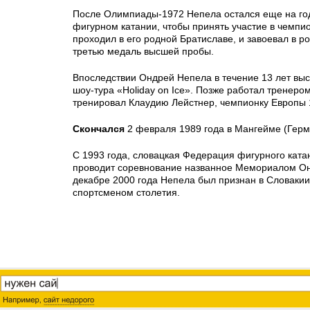
После Олимпиады-1972 Непела остался еще на го
фигурном катании, чтобы принять участие в чемпи
проходил в его родной Братиславе, и завоевал в р
третью медаль высшей пробы.
Впоследствии Ондрей Непела в течение 13 лет выс
шоу-тура «Holiday on Ice». Позже работал тренером
тренировал Клаудию Лейстнер, чемпионку Европы 
Скончался
2 февраля 1989 года в Мангейме (Герм
С 1993 года, словацкая Федерация фигурного ката
проводит соревнование названное Мемориалом Он
декабре 2000 года Непела был признан в Словаки
спортсменом столетия.