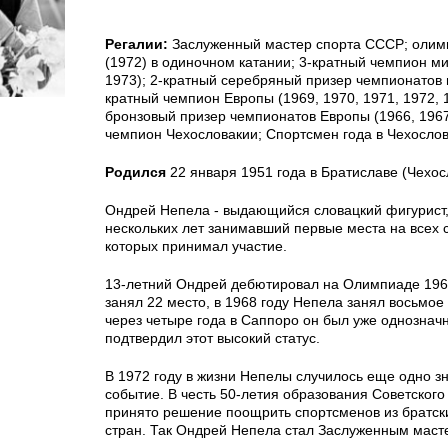
Регалии:
Заслуженный мастер спорта СССР; олим
(1972) в одиночном катании; 3-кратный чемпион ми
1973); 2-кратный серебряный призер чемпионатов м
кратный чемпион Европы (1969, 1970, 1971, 1972, 
бронзовый призер чемпионатов Европы (1966, 1967
чемпион Чехословакии; Спортсмен года в Чехослов
Родился
22 января 1951 года в Братиславе (Чехос
Ондрей Непела - выдающийся словацкий фигурист,
нескольких лет занимавший первые места на всех 
которых принимал участие.
13-летний Ондрей дебютировал на Олимпиаде 1964
занял 22 место, в 1968 году Непела занял восьмое 
через четыре года в Саппоро он был уже однозна
подтвердил этот высокий статус.
В 1972 году в жизни Непелы случилось еще одно 
событие. В честь 50-летия образования Советског
принято решение поощрить спортсменов из братск
стран. Так Ондрей Непела стал Заслуженным маст