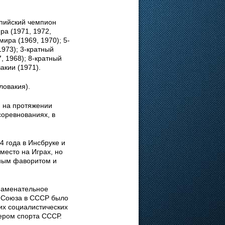
пийский чемпион
ра (1971, 1972,
ира (1969, 1970); 5-
1973); 3-кратный
, 1968); 8-кратный
акии (1971).
ловакия).
 на протяжении
соревнованиях, в
 года в Инсбруке и
место на Играх, но
чным фаворитом и
знаменательное
о Союза в СССР было
их социалистических
ером спорта СССР.