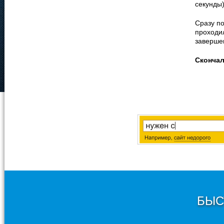
секунды)
Сразу п
проходил
заверше
Сконча
БЫС