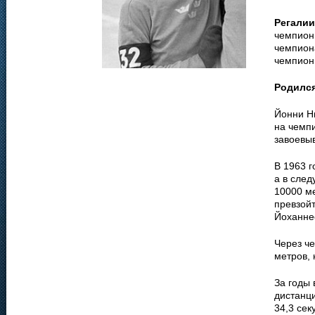
Регалии
чемпион
чемпиона
чемпион
Родилс
Йонни Н
на чемп
завоевы
В 1963 г
а в след
10000 ме
превзой
Йоханне
Через че
метров, 
За годы
дистанци
34,3 сек