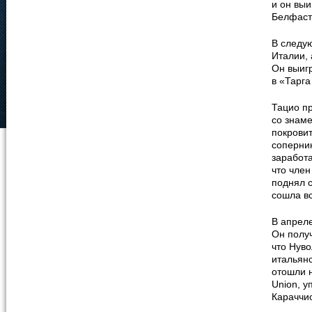
и он вы
Белфаст
В следу
Италии, 
Он выиг
в «Тарга
Тацио п
со знам
покровит
соперни
заработ
что чле
поднял 
сошла в
В апреле
Он полу
что Нуво
итальянс
отошли 
Union, у
Караччи