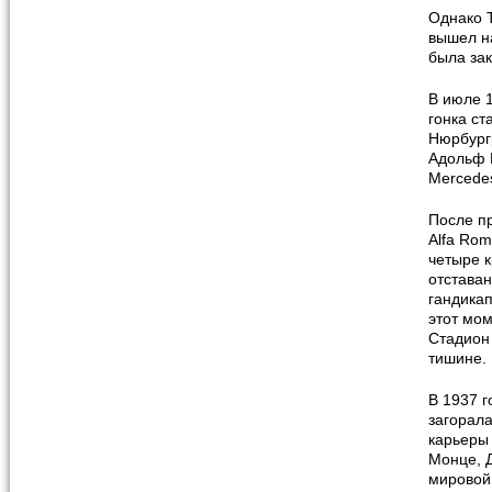
Однако Т
вышел на
была зак
В июле 1
гонка ст
Нюрбургр
Адольф 
Mercedes
После пр
Alfa Rom
четыре 
отставан
гандикап
этот мо
Стадион 
тишине.
В 1937 г
загорала
карьеры 
Монце, Д
мировой 