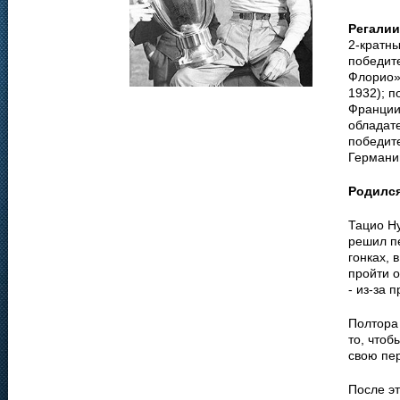
Регалии
2-кратны
победите
Флорио» 
1932); п
Франции 
обладате
победите
Германии
Родилс
Тацио Ну
решил п
гонках, 
пройти о
- из-за 
Полтора
то, чтоб
свою пер
После эт