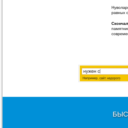
Нуволари
равных 
Сконча
памятник
совреме
БЫС