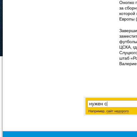
Онопко п
за сборн
которой 
Европы (
Заверши
замести
футбольн
ЦСКА, г
Слуцкого
штаб «Ро
Валерие