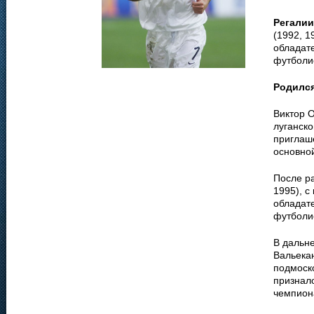
Регалии
(1992, 1
обладат
футболис
Родилс
Виктор О
луганск
приглаше
основной
После р
1995), 
обладат
футболи
В дальн
Вальекан
подмоск
признал
чемпион