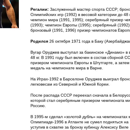
Регалии:
Заслуженный мастер спорта СССР; брон
Олимпийских игр (1992) в весовой категории до 48 
чемпион мира (1991, 1995); серебряный призер ч
(1993); чемпион Европы (1995); серебряный (1992)
бронзовый (1991, 1996) призер чемпионатов Европ
Родился
26 октября 1971 года в Баку (Азербайджан
Вугар Оруджев выступал за бакинское «Динамо» в 
48 кг. В 1991 году был включен в состав сборной С
призером чемпионата Европы в Штутгарте, а затем
медаль на чемпионате мира в Варне.
На Играх-1992 в Барселоне Оруджев выиграл бронзу
легковесам из Северной и Южной Кореи.
После распада СССР переехал сначала в Белорус
которой стал серебряным призером чемпионата мир
Россию.
В 1995-м сделал «золотой дубль» на чемпионатах 
Олимпиаде-1996 в Атланте не сумел подняться на 
уступив в схватке за бронзу кубинцу Алексису Виле