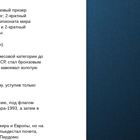
зовый призер
кг; 2-кратный
емпионата мира
 и 2-кратный
ы.
).
весовой категории до
ССР, стал бронзовым
 завоевал золотую
, уступив только
сию, под флагом
а-1993, а затем в
мира и Европы, но на
пьедестал почета,
 Пердомо.