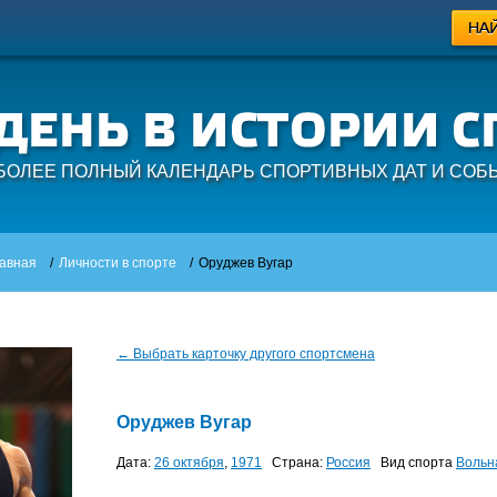
БОЛЕЕ ПОЛНЫЙ КАЛЕНДАРЬ СПОРТИВНЫХ ДАТ И СОБ
авная
/
Личности в спорте
/
Оруджев Вугар
← Выбрать карточку другого спортсмена
Оруджев Вугар
Дата:
26 октября
,
1971
Страна:
Россия
Вид спорта
Вольн