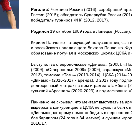
Регалии:
Чемпион России (2016); серебряный при
России (2015); обладатель Суперкубка России (2014
победитель турниров ФНЛ (2012, 2017).
Родился
19 октября 1989 года в Липецке (Россия).
Кирилл Панченко - атакующий полузащитник, сын и
и российского нападающего Виктора Панченко. Фу
образование получал в московских школах ЦСКА и
Выступал за ставропольское «Динамо» (2008), «Н
(2009), «Ставрополье-2009» (2009), саранскую «М
2013), томскую «Томь» (2013-2014), ЦСКА (2014-20
«Динамо» (2016-2017 - аренда). В 2017 году подп
долгосрочный контракт, затем играл за «Тамбов» (2
тульский «Арсенал» (2020-2023) и подмосковные «
Панченко не скрывал, что мечтает выступать за ар
выдержать конкуренцию в ЦСКА не сумел и был отп
«Динамо», которому помог победить в первенстве 
бомбардиром (24 гола в 34 матчах) и лучшим игро
2016/17.