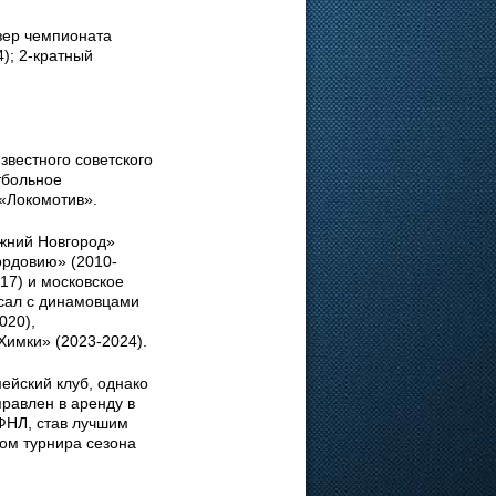
зер чемпионата
); 2-кратный
звестного советского
тбольное
 «Локомотив».
ижний Новгород»
ордовию» (2010-
17) и московское
исал с динамовцами
020),
Химки» (2023-2024).
мейский клуб, однако
равлен в аренду в
ФНЛ, став лучшим
ком турнира сезона