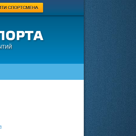
ЫТИЙ
л