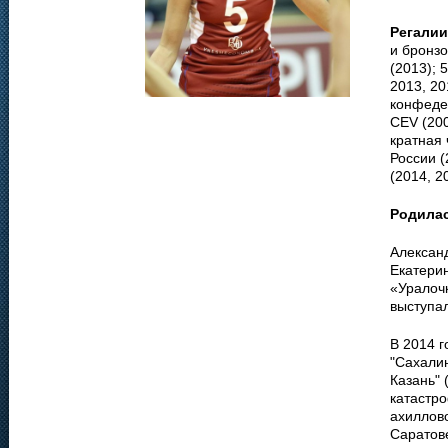
Регалии
и бронз
(2013); 
2013, 20
конфедер
CEV (200
кратная 
России (
(2014, 2
Родила
Алексан
Екатерин
«Уралоч
выступа
В 2014 г
"Сахалин
Казань" 
катастро
ахиллово
Саратове