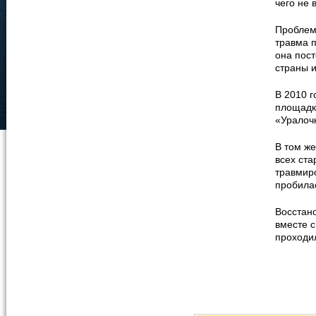
чего не 
Проблемы
травма п
она пос
страны 
В 2010 г
площадке
«Уралоч
В том же
всех ста
травмиро
пробила
Восстан
вместе с
проходил