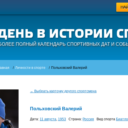
БОЛЕЕ ПОЛНЫЙ КАЛЕНДАРЬ СПОРТИВНЫХ ДАТ И СОБ
авная
/
Личности в спорте
/
Польховский Валерий
← Выбрать карточку другого спортсмена
Польховский Валерий
Дата:
11 августа
,
1953
Страна:
Россия
Вид спорта
Биатло