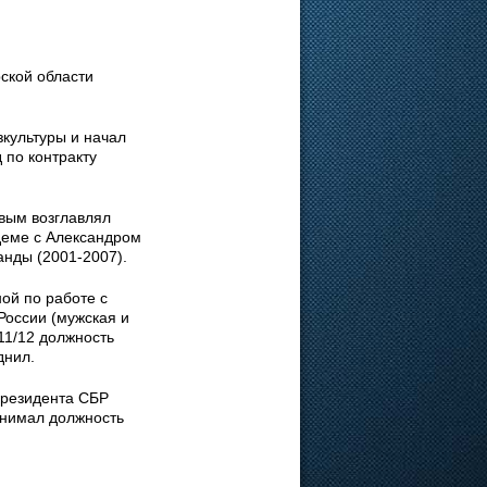
ской области
культуры и начал
 по контракту
вым возглавлял
деме с Александром
нды (2001-2007).
ой по работе с
России (мужская и
11/12 должность
днил.
президента СБР
анимал должность