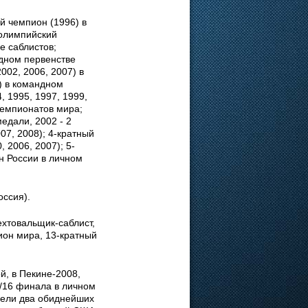
й чемпион (1996) в
 олимпийский
е саблистов;
ндном первенстве
002, 2006, 2007) в
5) в командном
, 1995, 1997, 1999,
чемпионатов мира;
едали, 2002 - 2
07, 2008); 4-кратный
 2006, 2007); 5-
н России в личном
оссия).
хтовальщик-саблист,
ион мира, 13-кратный
й, в Пекине-2008,
1/16 финала в личном
пели два обиднейших