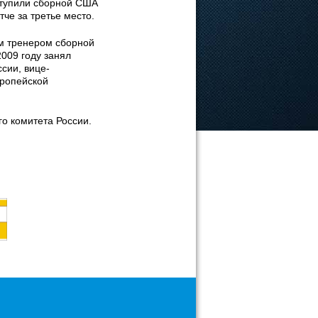
ступили сборной США
тче за третье место.
ым тренером сборной
009 году занял
сии, вице-
вропейской
го комитета России.