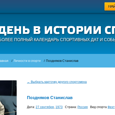
БОЛЕЕ ПОЛНЫЙ КАЛЕНДАРЬ СПОРТИВНЫХ ДАТ И СОБ
авная
/
Личности в спорте
/
Поздняков Станислав
← Выбрать карточку другого спортсмена
Поздняков Станислав
Дата:
27 сентября
,
1973
Страна:
Россия
Вид спорта
Фехт