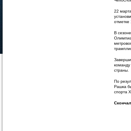
Чехосло
22 март
установ
отметке 
В сезоне
Олимпиа
метровог
трампли
Заверши
команду
страны.
По резу
Рашка б
спорта Х
Сконча