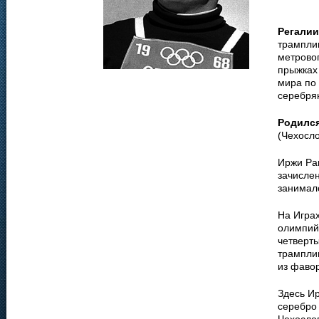
Регалии
трамплин
метрово
прыжках
мира по 
серебрян
Родилс
(Чехосло
Иржи Ра
зачислен
занимал
На Игра
олимпий
четверты
трамплин
из фаво
Здесь И
серебро