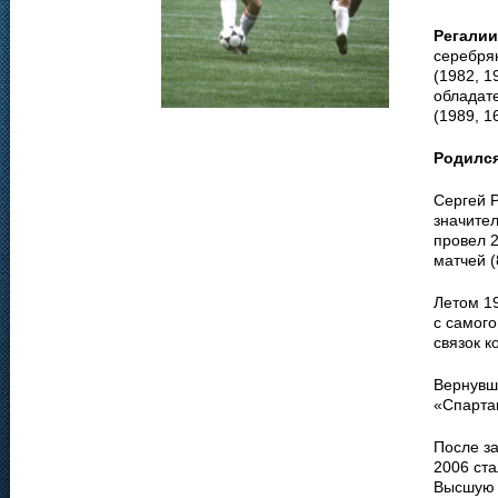
Регалии
серебрян
(1982, 1
обладат
(1989, 1
Родилс
Сергей Р
значите
провел 
матчей (
Летом 19
с самог
связок к
Вернувши
«Спартак
После з
2006 ста
Высшую 