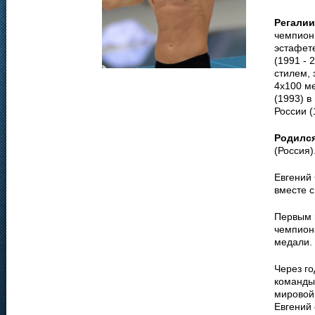
Регалии
чемпион 
эстафет
(1991 - 
стилем,
4х100 м
(1993) в
России (
Родилс
(Россия)
Евгений 
вместе с
Первым 
чемпиона
медали.
Через г
команды
мировой
Евгений 