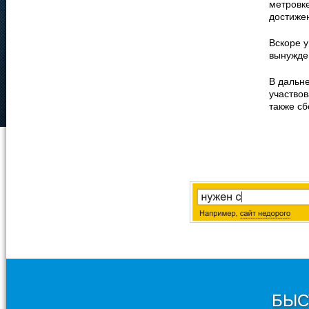
метровке
достиже
Вскоре у
вынужден
В дальн
участвов
также с
БЫС