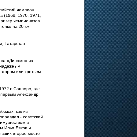
пийский чемпион
а (1969, 1970, 1971,
 призер чемпионатов
гонке на 20 км
и, Татарстан
 за «Динамо» из
 надежным
 втором или третьем
972 в Саппоро, где
й первым Александр
бежах, как из
оправдал - советский
еимуществом в
м Илья Бяков и
явших второе место