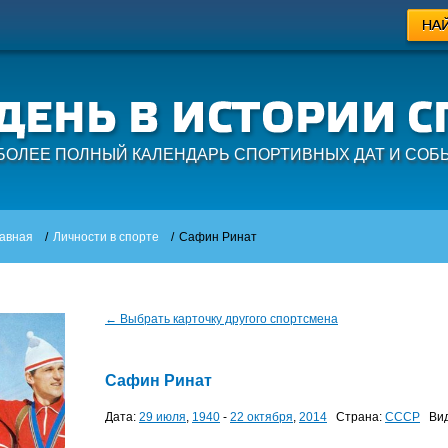
БОЛЕЕ ПОЛНЫЙ КАЛЕНДАРЬ СПОРТИВНЫХ ДАТ И СОБ
авная
/
Личности в спорте
/
Сафин Ринат
← Выбрать карточку другого спортсмена
Сафин Ринат
Дата:
29 июля
,
1940
-
22 октября
,
2014
Страна:
СССР
Вид