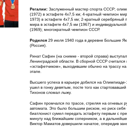
Регалии:
Заслуженный мастер спорта СССР; олим
(1972) в эстафете 4х7,5 км; 4-кратный чемпион мир
1973) в эстафете 4х7,5 км; 2-кратный серебряный
мира в эстафете 4х7,5 км (1967) и индивидуальной 
(1969); многократный чемпион СССР.
Родился
29 июля 1940 года в деревне Большие Як
(Россия).
Ринат Сафин (на снимке - второй справа) выступал
Ленинградской области. В сборной СССР считался
«эстафетчиком», выходившим обычно на трассу на
этапе.
Высшего успеха в карьере добился на Олимпиаде-1
ушел в гонку девятым, посте того как стартовавши
Тихонов сломал лыжу.
Сафин промчался по трассе, стреляя на огневых ру
автомата. Это было большим риском, но риск себя 
биатлонист сумел передать эстафету первым с пр
минуту над ближайшим соперником, а в дальнейше
Виктор Маматов довершили начатое, опередив зан