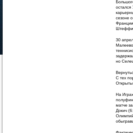
Большог
остался 
карьерны
сезоне 
Франции
Штеффи Г
30 апрел
Малеево
теннисис
задержал
но Селе
Вернутьс
С тех по
Открытый
На Игра
полуфина
матче за
Докич (6
Олимпий
обыгравш
Фактичес