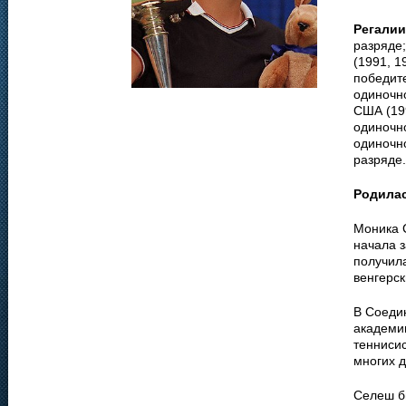
Регалии
разряде
(1991, 1
победите
одиночн
США (199
одиночн
одиночн
разряде.
Родила
Моника С
начала з
получил
венгерск
В Соеди
академи
теннисис
многих д
Селеш бы