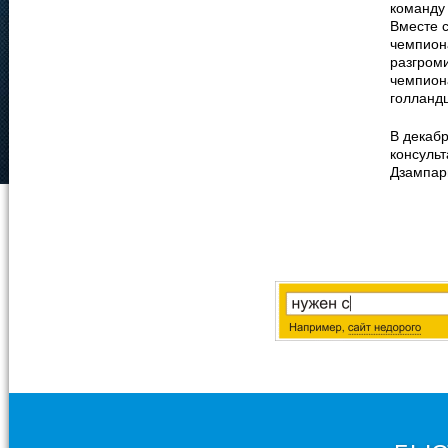
команду 
Вместе 
чемпион
разгроми
чемпиона
голландц
В декабр
консуль
Дзампар