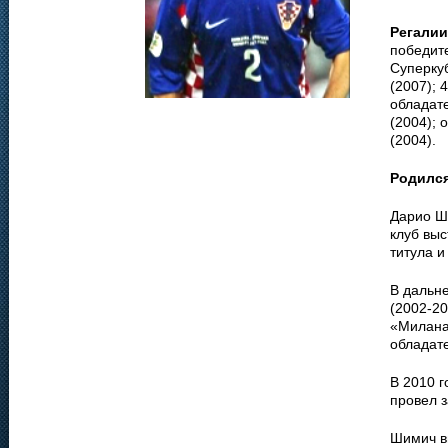
Регалии
победите
Суперку
(2007); 
обладате
(2004); 
(2004).
Родилс
Дарио Ши
клуб выс
титула и
В дальн
(2002-20
«Милана
обладат
В 2010 г
провел з
Шимич вы