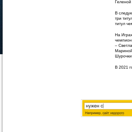
Геленой
В следу
три титу
титул ч
На Игра
чемпионк
– Светл
Мариной
Шурочки
В 2021 