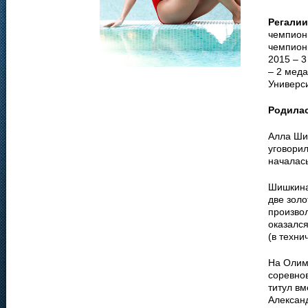
Регалии
чемпионк
чемпионк
2015 – 3
– 2 меда
Универс
Родила
Алла Ши
уговорил
началас
Шишкина
две золо
произво
оказалс
(в техни
На Олим
соревнов
титул вм
Алексан