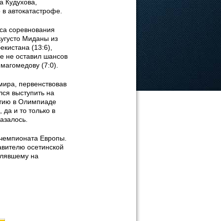
а Кудухова,
 в автокатастрофе.
уса соревнования
Аугусто Миданы из
екистана (13:6),
ле не оставил шансов
агомедову (7:0).
мира, первенствовав
ился выступить на
стию в Олимпиаде
да и то только в
казалось.
 чемпионата Европы.
авителю осетинской
влявшему на