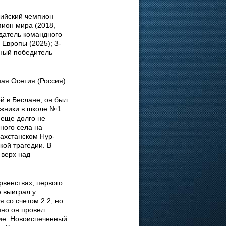
пийский чемпион
мпион мира (2018,
адатель командного
Европы (2025); 3-
тный победитель
ная Осетия (Россия).
й в Беслане, он был
ожники в школе №1
 еще долго не
ного села на
ахстанском Нур-
кой трагедии. В
 верх над
рвенствах, первого
 выиграл у
 со счетом 2:2, но
нно он провел
ие. Новоиспеченный