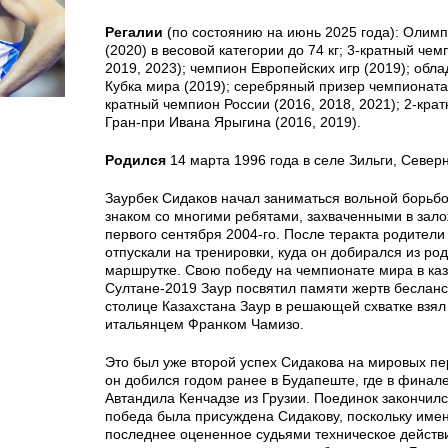
Регалии
(по состоянию на июнь 2025 года): Олим
(2020) в весовой категории до 74 кг; 3-кратный че
2019, 2023); чемпион Европейских игр (2019); обл
Кубка мира (2019); серебряный призер чемпионата 
кратный чемпион России (2016, 2018, 2021); 2-кра
Гран-при Ивана Ярыгина (2016, 2019).
Родился
14 марта 1996 года в селе Зильги, Север
Заурбек Сидаков начал заниматься вольной борьбо
знаком со многими ребятами, захваченными в зал
первого сентября 2004-го. После теракта родители
отпускали на тренировки, куда он добирался из род
маршрутке. Свою победу на чемпионате мира в каз
Султане-2019 Заур посвятил памяти жертв бесланс
столице Казахстана Заур в решающей схватке взял
итальянцем Франком Чамизо.
Это был уже второй успех Сидакова на мировых пе
он добился годом ранее в Будапеште, где в финале
Автандила Кенчадзе из Грузии. Поединок закончился
победа была присуждена Сидакову, поскольку име
последнее оцененное судьями техническое действ