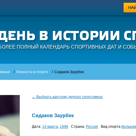
БОЛЕЕ ПОЛНЫЙ КАЛЕНДАРЬ СПОРТИВНЫХ ДАТ И СОБ
авная
/
Личности в спорте
/
Сидаков Заурбек
← Выбрать карточку другого спортсмена
Сидаков Заурбек
Дата:
14 марта
,
1996
Страна:
Россия
Вид спорта
Вольная