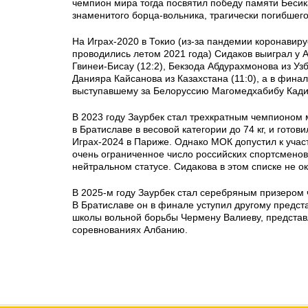
чемпион мира тогда посвятил победу памяти Бесик
знаменитого борца-вольника, трагически погибшего
На Играх-2020 в Токио (из-за пандемии коронавир
проводились летом 2021 года) Сидаков выиграл у 
Гвинеи-Бисау (12:2), Бекзода Абдурахмонова из Узб
Данияра Кайсанова из Казахстана (11:0), а в фина
выступавшему за Белоруссию Магомедхабибу Кадим
В 2023 году Заурбек стал трехкратным чемпионом 
в Братиславе в весовой категории до 74 кг, и готов
Играх-2024 в Париже. Однако МОК допустил к уча
очень ограниченное число российских спортсменов, 
нейтральном статусе. Сидакова в этом списке не о
В 2025-м году Заурбек стал серебряным призером
В Братиславе он в финале уступил другому предст
школы вольной борьбы Чермену Валиеву, предста
соревнованиях Албанию.