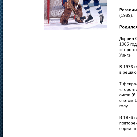
Регалии
(1989).
Родилс
Дэррил 
1985 год
«Торонт
Уингз».
В 1976 
в решаю
7 феврал
«Торонто
очков (6
счетом 1
голу.
В 1976 г
повторе
серии п