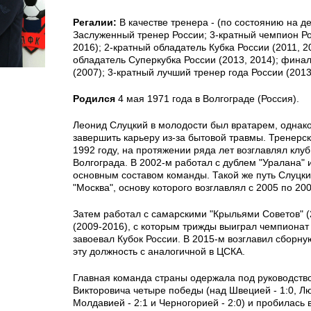
Регалии:
В качестве тренера - (по состоянию на де
Заслуженный тренер России; 3-кратный чемпион Ро
2016); 2-кратный обладатель Кубка России (2011, 2
обладатель Суперкубка России (2013, 2014); финал
(2007); 3-кратный лучший тренер года России (2013
Родился
4 мая 1971 года в Волгограде (Россия).
Леонид Слуцкий в молодости был вратарем, однак
завершить карьеру из-за бытовой травмы. Тренерск
1992 году, на протяжении ряда лет возглавлял клу
Волгограда. В 2002-м работал с дублем "Уралана" и
основным составом команды. Такой же путь Слуцки
"Москва", основу которого возглавлял с 2005 по 200
Затем работал с самарскими "Крыльями Советов" 
(2009-2016), с которым трижды выиграл чемпионат
завоевал Кубок России. В 2015-м возглавил сборн
эту должность с аналогичной в ЦСКА.
Главная команда страны одержала под руководств
Викторовича четыре победы (над Швецией - 1:0, Лю
Молдавией - 2:1 и Черногорией - 2:0) и пробилась