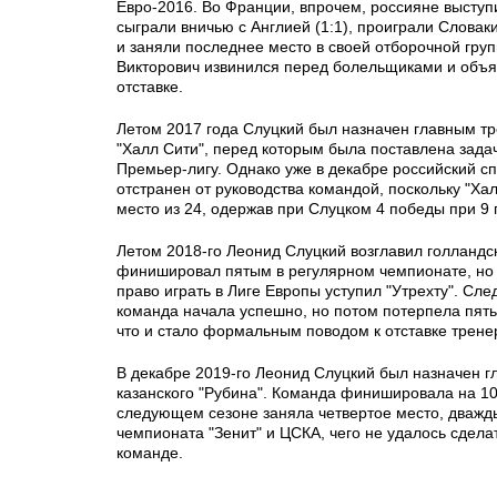
Евро-2016. Во Франции, впрочем, россияне выступ
сыграли вничью с Англией (1:1), проиграли Словакии
и заняли последнее место в своей отборочной гру
Викторович извинился перед болельщиками и объя
отставке.
Летом 2017 года Слуцкий был назначен главным т
"Халл Сити", перед которым была поставлена задач
Премьер-лигу. Однако уже в декабре российский с
отстранен от руководства командой, поскольку "Ха
место из 24, одержав при Слуцком 4 победы при 9
Летом 2018-го Леонид Слуцкий возглавил голландск
финишировал пятым в регулярном чемпионате, но 
право играть в Лиге Европы уступил "Утрехту". Сл
команда начала успешно, но потом потерпела пят
что и стало формальным поводом к отставке трене
В декабре 2019-го Леонид Слуцкий был назначен 
казанского "Рубина". Команда финишировала на 10 
следующем сезоне заняла четвертое место, дважд
чемпионата "Зенит" и ЦСКА, чего не удалось сдела
команде.