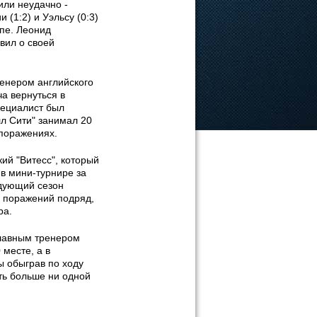
или неудачно -
 (1:2) и Уэльсу (0:3)
ппе. Леонид
вил о своей
ренером английского
а вернуться в
пециалист был
лл Сити" занимал 20
 поражениях.
ий "Витесс", который
в мини-турнире за
едующий сезон
ь поражений подряд,
ра.
главным тренером
месте, а в
ы обыграв по ходу
ть больше ни одной