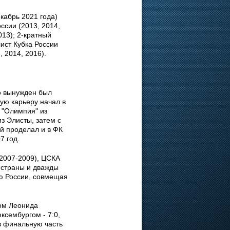
кабрь 2021 года)
ссии (2013, 2014,
013); 2-кратный
ист Кубка России
, 2014, 2016).
о вынужден был
ую карьеру начал в
б "Олимпия" из
з Элисты, затем с
й проделал и в ФК
7 год.
(2007-2009), ЦСКА
 страны и дважды
ую России, совмещая
ом Леонида
ксембургом - 7:0,
 в финальную часть