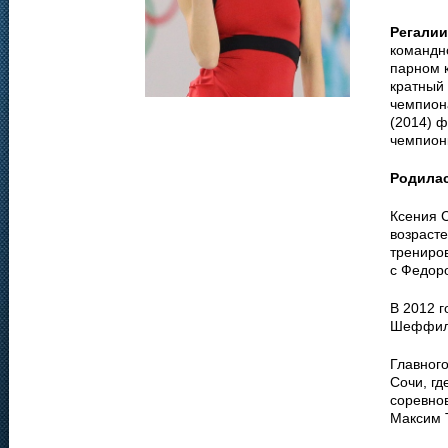
Регалии
командн
парном к
кратный 
чемпион
(2014) ф
чемпионк
Родила
Ксения 
возрасте
трениров
с Федор
В 2012 
Шеффилд
Главног
Сочи, гд
соревно
Максим 