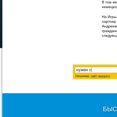
В том же
немецко
На Игры
партнер 
Андреем
гражданс
следующ
БЫС