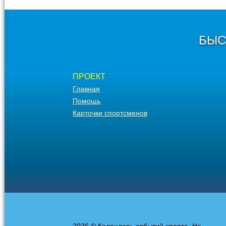
БЫС
ПРОЕКТ
Главная
Помощь
Карточки спортсменов