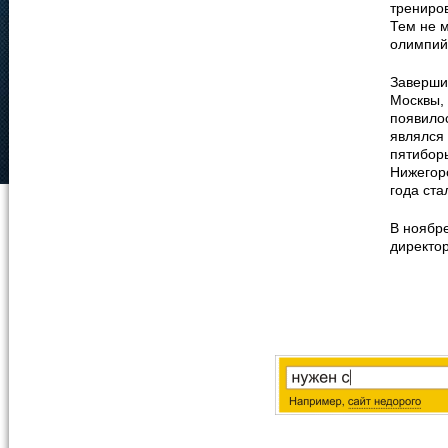
трениро
Тем не 
олимпий
Заверши
Москвы,
появило
являлся
пятибор
Нижегоро
года ста
В ноябр
директо