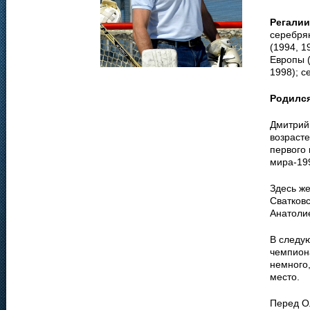
Регалии
серебря
(1994, 1
Европы (
1998); с
Родилс
Дмитрий
возраст
первого
мира-19
Здесь ж
Сватковс
Анатоли
В следу
чемпиона
немного,
место.
Перед О