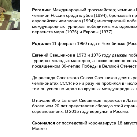
Регалии:
Международный гроссмейстер; чемпион М
чемпион России среди клубов (1994); бронзовый пр
европейских чемпионов (1994); многократный побе
международных турниров; победитель молодежны
первенств мира (1976) и Европы (1977).
Родился
11 февраля 1950 года в Челябинске (Росс
Евгений Свешников в 1973 и 1976 году дважды по
турнирах молодых мастеров, а также первенствова
посвященном 30-летию Победы в Великой Отечеств
До распада Советского Союза Свешников девять ра
чемпионатах СССР, но ни разу не пробился в число
тем он успешно играл на крупных международных 
В начале 90-х Евгений Свешников переехал в Латв
более чем 20 лет представлял сборную этой стран
соревнованиях. В 2015 году вернулся в Россию.
Скончался
от последствий коронавируса 18 августа
Москве.