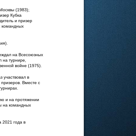
осквы (1983);
изер Кубка
дитель и призер
х командных
ия).
беждал на Всесоюзных
л на турнире,
енной войне (1975).
з участвовал в
 призеров. Вместе с
турнирах.
ию и на протяжении
ы на командных
 2021 года в