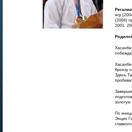
Регалии
игр (200
(2004) п
2001, 20
Родилс
Хасанби 
побежда
Хасанби
бронзу н
Здесь Та
пробива
Заверши
подгото
золотую
По иниц
Энцио Га
главного