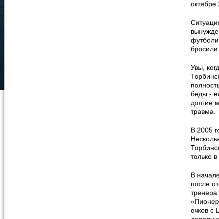
октябре 
Ситуация
вынужде
футболи
бросили 
Увы, ког
Торбинск
полность
беды - е
долгие м
травма.
В 2005 
Нескольк
Торбинск
только в
В начале
после от
тренера
«Пионер
очков с 