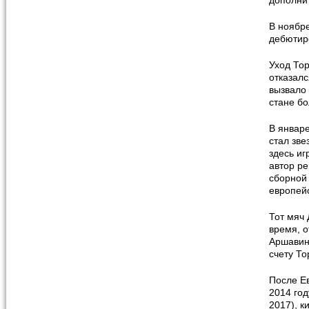
дополни
В ноябре
дебютиро
Уход То
отказалс
вызвало 
стане б
В январе
стал зве
здесь иг
автор р
сборной 
европейс
Тот мяч 
время, о
Аршавин 
счету То
После Ев
2014 год
2017), к