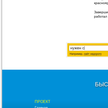
краснояр
Завершив
работал
БЫС
ПРОЕКТ
Главная