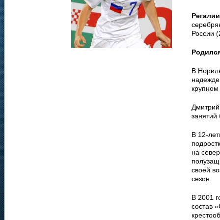
Регалии
серебрян
России (
Родилс
В Норил
надежде 
крупном
Дмитрий
занятий
В 12-лет
подростк
на север
полузащ
своей во
сезон.
В 2001 г
состав «
крестооб