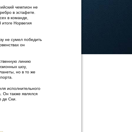
пийский чемпион не
ребро в эстафете.
сех в команде,
В итоге Норвегия
зу не сумел победить
рвенствах он
бственную линию
изионных шоу,
анеты, но в то же
порта.
теля исполнительного
. Он также являлся
 де Ски.