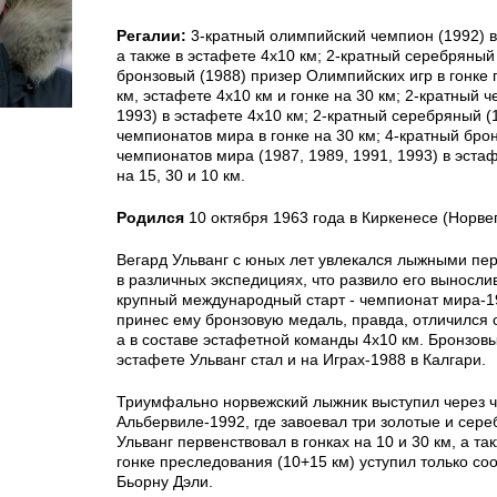
Регалии:
3-кратный олимпийский чемпион (1992) в 
а также в эстафете 4х10 км; 2-кратный серебряный 
бронзовый (1988) призер Олимпийских игр в гонке
км, эстафете 4х10 км и гонке на 30 км; 2-кратный 
1993) в эстафете 4х10 км; 2-кратный серебряный (
чемпионатов мира в гонке на 30 км; 4-кратный бро
чемпионатов мира (1987, 1989, 1991, 1993) в эстаф
на 15, 30 и 10 км.
Родился
10 октября 1963 года в Киркенесе (Норвег
Вегард Ульванг с юных лет увлекался лыжными пе
в различных экспедициях, что развило его выносли
крупный международный старт - чемпионат мира-1
принес ему бронзовую медаль, правда, отличился о
а в составе эстафетной команды 4х10 км. Бронзов
эстафете Ульванг стал и на Играх-1988 в Калгари.
Триумфально норвежский лыжник выступил через ч
Альбервиле-1992, где завоевал три золотые и сер
Ульванг первенствовал в гонках на 10 и 30 км, а так
гонке преследования (10+15 км) уступил только со
Бьорну Дэли.