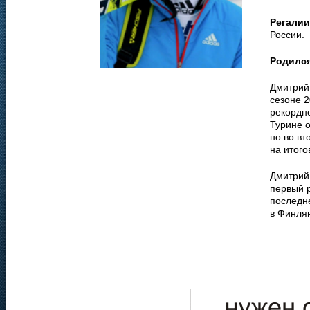
Регалии
России.
Родилс
Дмитрий 
сезоне 
рекордно
Турине о
но во вт
на итого
Дмитрий 
первый р
последн
в Финля