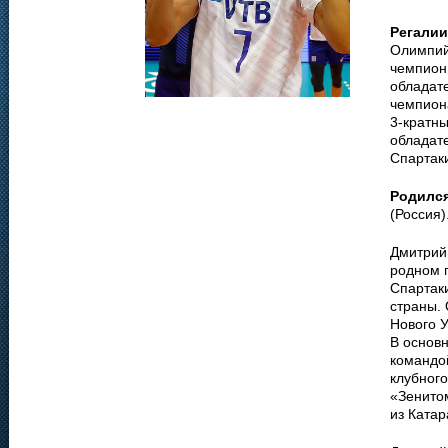
Регалии
Олимпийс
чемпион 
обладате
чемпиона
3-кратны
обладате
Спартак
Родилс
(Россия)
Дмитрий 
родном г
Спартак
страны. 
Нового У
В основн
командо
клубного
«Зенитом
из Катар