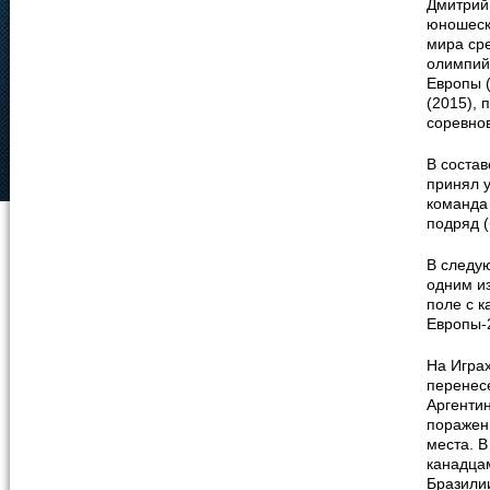
Дмитрий
юношеск
мира ср
олимпий
Европы 
(2015), 
соревно
В состав
принял у
команда
подряд (
В следу
одним и
поле с к
Европы-2
На Игра
перенес
Аргентин
поражени
места. В
канадца
Бразилии