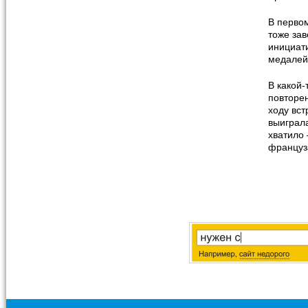
В первом
тоже зав
инициати
медалей
В какой-
повторен
ходу вст
выиграла
хватило 
француз