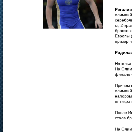
Регалии
олимпийс
серебрян
кг; 2-кр
бронзов
Европы (
призер ч
Родила
Наталья
На Олим
финале 
Причем 
олимпий
напором
пятикрат
После Иг
стала бр
На Олим