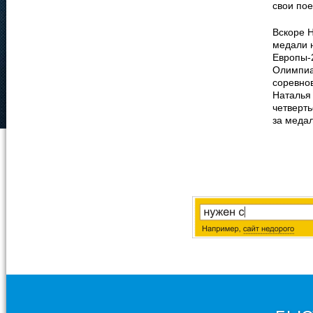
свои пое
Вскоре Н
медали 
Европы-2
Олимпиа
соревнов
Наталья 
четверт
за меда