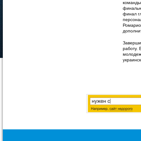
команды 
финальн
финал г
персона
Ромарио 
дополнит
Заверши
работу. 
молодеж
украинс