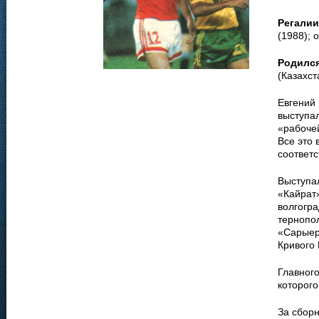
Регалии
(1988); 
Родилс
(Казахст
Евгений 
выступал
«рабочей
Все это 
соответ
Выступал
«Кайрат»
волгогра
тернопол
«Сарыерс
Кривого 
Главного
которого
За сбор