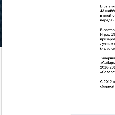
В регул
43 шайб
в плей-о
передач
В соста
Играх-1
призеро
лучшим 
(являлс
Заверши
«Сибирь»
2016-20
«Северст
С 2012 п
сборной