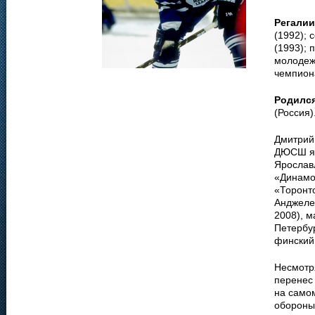
Регалии
(1992); 
(1993); 
молодеж
чемпиона
Родилс
(Россия)
Дмитрий
ДЮСШ яр
Ярославл
«Динамо
«Торонт
Анджелес
2008), м
Петербур
финский 
Несмотр
перенес
на самом
обороны