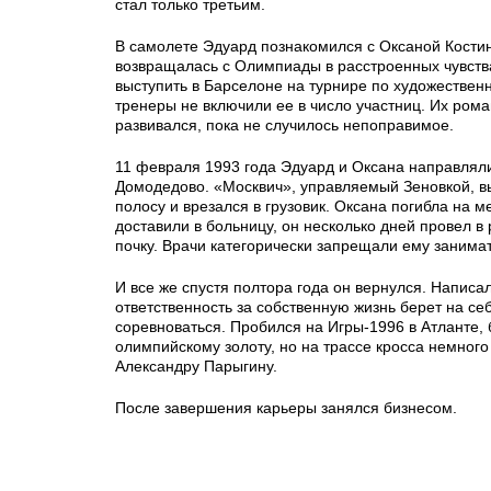
стал только третьим.
В самолете Эдуард познакомился с Оксаной Костин
возвращалась с Олимпиады в расстроенных чувств
выступить в Барселоне на турнире по художественн
тренеры не включили ее в число участниц. Их ром
развивался, пока не случилось непоправимое.
11 февраля 1993 года Эдуард и Оксана направляли
Домодедово. «Москвич», управляемый Зеновкой, в
полосу и врезался в грузовик. Оксана погибла на м
доставили в больницу, он несколько дней провел в
почку. Врачи категорически запрещали ему занима
И все же спустя полтора года он вернулся. Написал
ответственность за собственную жизнь берет на себ
соревноваться. Пробился на Игры-1996 в Атланте, 
олимпийскому золоту, но на трассе кросса немного
Александру Парыгину.
После завершения карьеры занялся бизнесом.