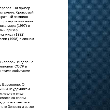
серебряный призер
ом зачете; бронзовый
-кратный чемпион
й призер чемпионата
ата мира (1997) в
вый призер
ка мира (1992);
ссии (1998) в личном
 «после». И дело не
чемпионом СССР и
я этими событиями
 в Барселоне. Он
льшим неудачником
последнем виде
вместе со своим
ди, из-за чего вся
чете Зеновка и вовсе