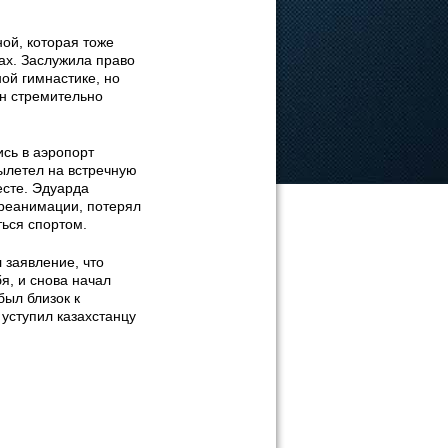
ой, которая тоже
ах. Заслужила право
ой гимнастике, но
ан стремительно
сь в аэропорт
ылетел на встречную
есте. Эдуарда
 реанимации, потерял
ться спортом.
 заявление, что
я, и снова начал
был близок к
 уступил казахстанцу