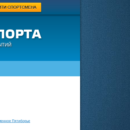
ЫТИЙ
менное Пятиборье