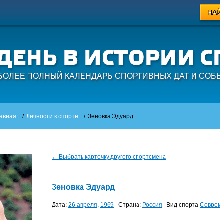
БОЛЕЕ ПОЛНЫЙ КАЛЕНДАРЬ СПОРТИВНЫХ ДАТ И СОБ
авная
/
Личности в спорте
/
Зеновка Эдуард
← Выбрать карточку другого спортсмена
Зеновка Эдуард
Дата:
26 апреля
,
1969
Страна:
Россия
Вид спорта
Совре