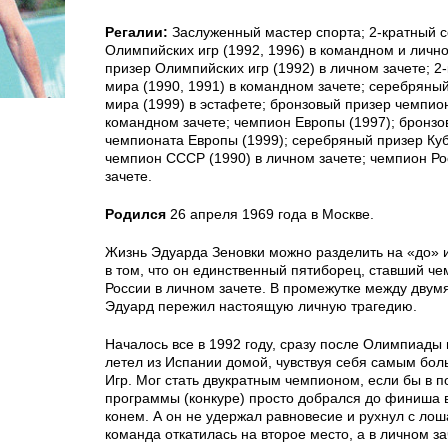
Регалии:
Заслуженный мастер спорта; 2-кратный 
Олимпийских игр (1992, 1996) в командном и личн
призер Олимпийских игр (1992) в личном зачете; 2
мира (1990, 1991) в командном зачете; серебряны
мира (1999) в эстафете; бронзовый призер чемпион
командном зачете; чемпион Европы (1997); бронзо
чемпионата Европы (1999); серебряный призер Куб
чемпион СССР (1990) в личном зачете; чемпион Ро
зачете.
Родился
26 апреля 1969 года в Москве.
Жизнь Эдуарда Зеновки можно разделить на «до» и
в том, что он единственный пятиборец, ставший 
России в личном зачете. В промежутке между двум
Эдуард пережил настоящую личную трагедию.
Началось все в 1992 году, сразу после Олимпиады
летел из Испании домой, чувствуя себя самым бо
Игр. Мог стать двукратным чемпионом, если бы в 
программы (конкуре) просто добрался до финиша 
конем. А он не удержал равновесие и рухнул с лоша
команда откатилась на второе место, а в личном за