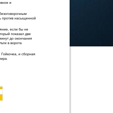
овное и
безоговорочным
ть против насыщенной
яние, если бы не
торый показал две
 минут до окончания
ьти в ворота
 Гойкочеа, и сборная
мира.