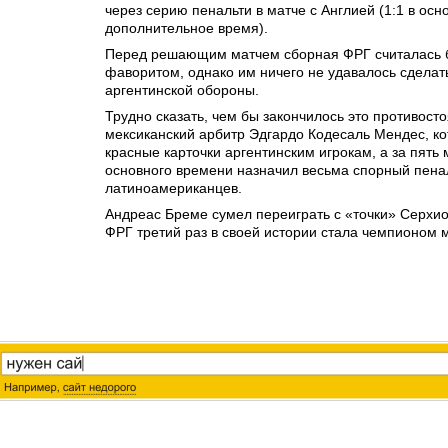
через серию пенальти в матче с Англией (1:1 в осн
дополнительное время).
Перед решающим матчем сборная ФРГ считалась 
фаворитом, однако им ничего не удавалось сдела
аргентинской обороны.
Трудно сказать, чем бы закончилось это противосто
мексиканский арбитр Эдгардо Кодесаль Мендес, ко
красные карточки аргентинским игрокам, а за пять
основного времени назначил весьма спорный пенал
латиноамериканцев.
Андреас Бреме сумел переиграть с «точки» Серхио
ФРГ третий раз в своей истории стала чемпионом 