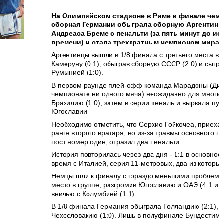
На Олимпийском стадионе в Риме в финале че
сборная Германии обыграла сборную Аргентин
Андреаса Бреме с пенальти (за пять минут до 
времени) и стала трехкратным чемпионом мира
Аргентинцы вышли в 1/8 финала с третьего места в
Камеруну (0:1), обыграв сборную СССР (2:0) и сыг
Румынией (1:0).
В первом раунде плей-офф команда Марадоны (Дие
чемпионате ни одного мяча) неожиданно для мног
Бразилию (1:0), затем в серии пенальти вырвала п
Югославии.
Необходимо отметить, что Серхио Гойкочеа, приех
ранге второго вратаря, но из-за травмы основного
пост номер один, отразил два пенальти.
История повторилась через два дня - 1:1 в основн
время с Италией, серия 11-метровых, два из которы
Немцы шли к финалу с гораздо меньшими проблем
место в группе, разгромив Югославию и ОАЭ (4:1 и 
вничью с Колумбией (1:1).
В 1/8 финала Германия обыграла Голландию (2:1),
Чехословакию (1:0). Лишь в полуфинале Бундести