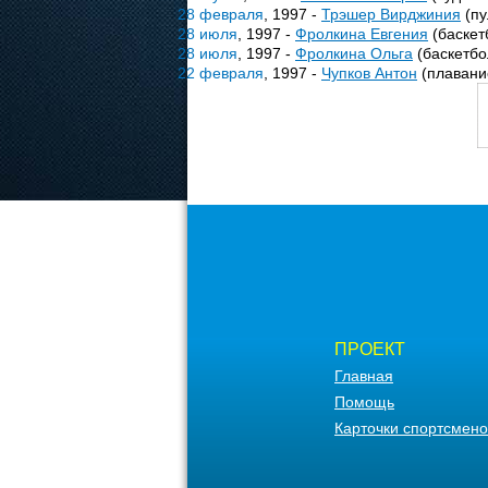
28 февраля
, 1997 -
Трэшер Вирджиния
(пу
28 июля
, 1997 -
Фролкина Евгения
(баскет
28 июля
, 1997 -
Фролкина Ольга
(баскетбо
22 февраля
, 1997 -
Чупков Антон
(плавани
ПРОЕКТ
Главная
Помощь
Карточки спортсмено