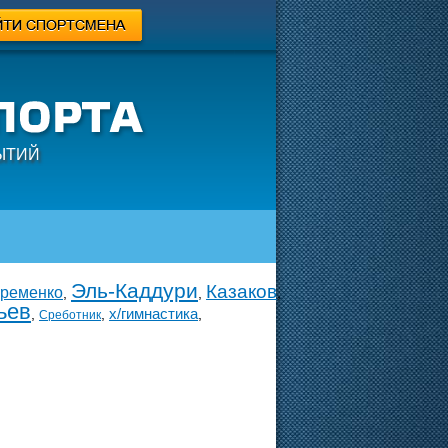
ЫТИЙ
Эль-Каддури
Казаков
ременко
,
,
,
ьев
х/гимнастика
,
,
,
Среботник