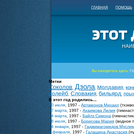
ГЛАВНАЯ
ПОМОЩЬ
НАИ
Вы находитесь здесь:
Гл
Метки
Дзола
Соколов
Молдавия
кон
,
,
,
волейб
Словакия
бильярд
прыж
,
,
,
В этот год родились...
20 июля
, 1997 -
Артамонов Михаил
(тхэкв
17 марта
, 1997 -
Ахаимова Лилия
(гимнаст
14 марта
, 1997 -
Байлз Симона
(гимнастик
28 июля
, 1997 -
Борисова Мария
(водное 
14 января
, 1997 -
Гаджимагомедов Мусли
3 февраля
, 1997 -
Галашина Анастасия
(п