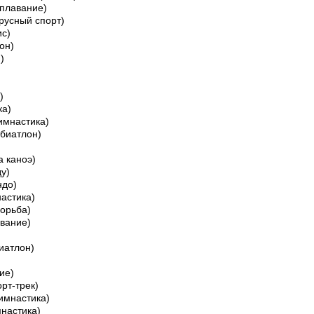
 плавание)
русный спорт)
ис)
он)
)
)
ка)
имнастика)
биатлон)
а каноэ)
у)
ндо)
астика)
орьба)
вание)
иатлон)
ие)
рт-трек)
имнастика)
мнастика)