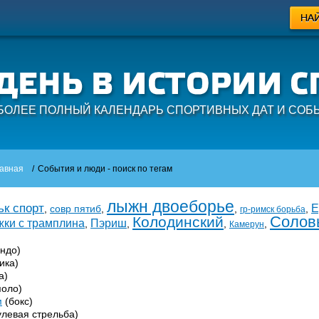
БОЛЕЕ ПОЛНЫЙ КАЛЕНДАРЬ СПОРТИВНЫХ ДАТ И СОБ
авная
/
События и люди - поиск по тегам
лыжн двоеборье
ьк спорт
Е
,
совр пятиб
,
,
,
гр-римск борьба
Солов
Колодинский
ки с трамплина
Пэриш
,
,
,
,
Камерун
ондо)
ика)
а)
поло)
м
(бокс)
улевая стрельба)