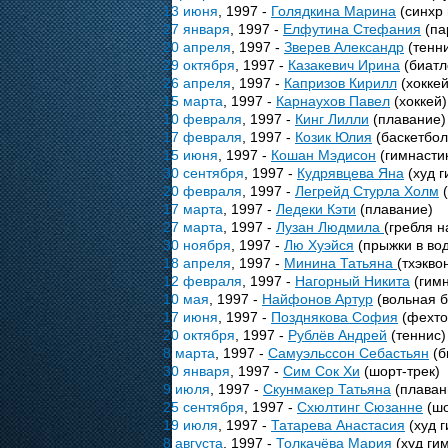
13 июня
, 1997 -
Голядкина Марина
(синхр
27 января
, 1997 -
Елфутина Стефания
(па
20 апреля
, 1997 -
Зверев Александр
(тенн
29 октября
, 1997 -
Казакевич Ирина
(биатл
26 апреля
, 1997 -
Капризов Кирилл
(хоккей
15 марта
, 1997 -
Карнаухов Павел
(хоккей)
10 февраля
, 1997 -
Кинг Лилли
(плавание)
17 февраля
, 1997 -
Козик Юлия
(баскетбол
15 июня
, 1997 -
Кошан Мэдисон
(гимнасти
30 сентября
, 1997 -
Кудрявцева Яна
(худ г
20 февраля
, 1997 -
Легрейд Стурла Холм
(
17 марта
, 1997 -
Ледеки Кэти
(плавание)
27 марта
, 1997 -
Лузан Людмила
(гребля н
30 ноября
, 1997 -
Лю Хуэйся
(прыжки в вод
18 апреля
, 1997 -
Минина Татьяна
(тхэкво
12 февраля
, 1997 -
Нагорный Никита
(гимн
10 мая
, 1997 -
Найфонов Артур
(вольная б
17 июня
, 1997 -
Позднякова София
(фехто
20 октября
, 1997 -
Рублёв Андрей
(теннис)
8 марта
, 1997 -
Самуэльссон Себастьян
(б
30 января
, 1997 -
Сим Сок Хи
(шорт-трек)
9 июля
, 1997 -
Скунмакер Татьяна
(плаван
25 сентября
, 1997 -
Схюлтинг Сюзанне
(шо
19 июля
, 1997 -
Татарева Анастасия
(худ г
8 августа
, 1997 -
Толкачёва Мария
(худ ги