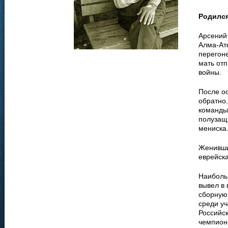
Родилс
Арсений
Алма-Ате
перегоне
мать отп
войны.
После о
обратно.
команды 
полузащ
мениска
Женившис
еврейск
Наиболь
вывел в 
сборную
среди уч
Российс
чемпиона