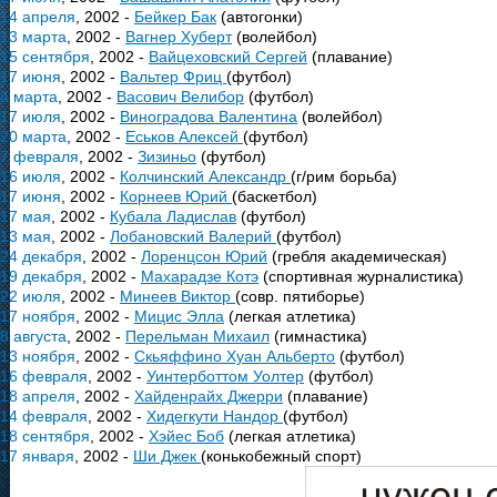
14 апреля
, 2002 -
Бейкер Бак
(автогонки)
13 марта
, 2002 -
Вагнер Хуберт
(волейбол)
15 сентября
, 2002 -
Вайцеховский Сергей
(плавание)
17 июня
, 2002 -
Вальтер Фриц
(футбол)
4 марта
, 2002 -
Васович Велибор
(футбол)
17 июля
, 2002 -
Виноградова Валентина
(волейбол)
20 марта
, 2002 -
Еськов Алексей
(футбол)
7 февраля
, 2002 -
Зизиньо
(футбол)
16 июля
, 2002 -
Колчинский Александр
(г/рим борьба)
17 июня
, 2002 -
Корнеев Юрий
(баскетбол)
17 мая
, 2002 -
Кубала Ладислав
(футбол)
13 мая
, 2002 -
Лобановский Валерий
(футбол)
24 декабря
, 2002 -
Лоренцсон Юрий
(гребля академическая)
19 декабря
, 2002 -
Махарадзе Котэ
(спортивная журналистика)
22 июля
, 2002 -
Минеев Виктор
(совр. пятиборье)
17 ноября
, 2002 -
Мицис Элла
(легкая атлетика)
8 августа
, 2002 -
Перельман Михаил
(гимнастика)
13 ноября
, 2002 -
Скьяффино Хуан Альберто
(футбол)
16 февраля
, 2002 -
Уинтерботтом Уолтер
(футбол)
18 апреля
, 2002 -
Хайденрайх Джерри
(плавание)
14 февраля
, 2002 -
Хидегкути Нандор
(футбол)
18 сентября
, 2002 -
Хэйес Боб
(легкая атлетика)
17 января
, 2002 -
Ши Джек
(конькобежный спорт)