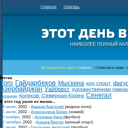
ГЛАВНАЯ
ПОМОЩЬ
НАИБОЛЕЕ ПОЛНЫЙ КАЛ
Вы находитесь здесь:
Главная
/
События и люди - п
Метки
Гайдарбеков
Того
Мыскина
фигу
кон спорт
,
,
,
,
Азербайджан
Уайбрехт
художественная гимна
,
,
Сенегал
Северная Корея
Колесов
,
,
,
,
Зеландия
В этот год ушли из жизни...
28 июня
, 2002 -
Акимов Анатолий
(водное поло)
31 июля
, 2002 -
Александров Борис
(хоккей)
20 ноября
, 2002 -
Асатиани Каха
(футбол)
12 октября
, 2002 -
Асмаев Виктор
(конный спорт)
27 июля
, 2002 -
Башашкин Анатолий
(футбол)